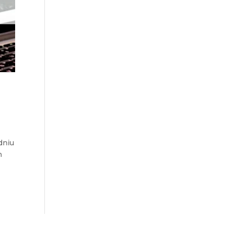
dniu
h