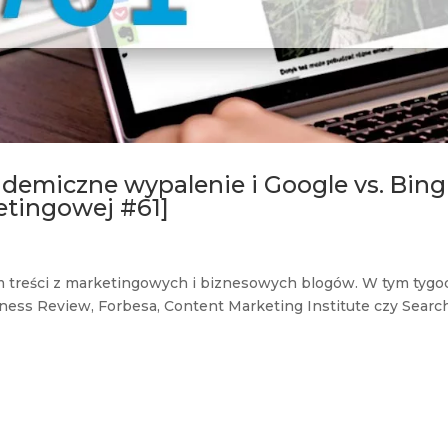
andemiczne wypalenie i Google vs. Bing
etingowej #61]
m treści z marketingowych i biznesowych blogów. W tym tygo
iness Review, Forbesa, Content Marketing Institute czy Searc