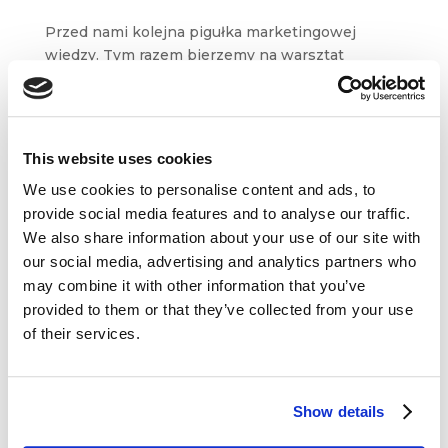
Przed nami kolejna pigułka marketingowej
wiedzy. Tym razem bierzemy na warsztat
koncepcję growth hacker marketingu,
spopularyzowaną przez Ryana Holidaya.
Z artykułu dowiecie się kim jest haker wzrostu
i dlaczego niemal każda organizacja...
This website uses cookies
We use cookies to personalise content and ads, to
provide social media features and to analyse our traffic.
We also share information about your use of our site with
our social media, advertising and analytics partners who
may combine it with other information that you’ve
Dane kontaktowe
provided to them or that they’ve collected from your use
of their services.
questus

ul. Organizacji WiN 83/7
91-811 Łódź
Show details

601 098 038