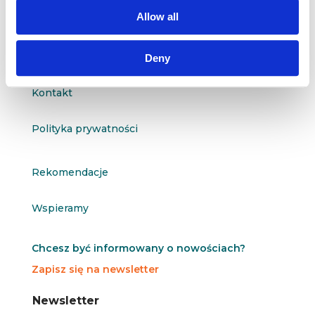
questus@questus.pl

Allow all
O nas
Deny
Kontakt
Polityka prywatności
Rekomendacje
Wspieramy
Chcesz być informowany o nowościach?
Zapisz się na newsletter
N
N
Newsletter
e
e