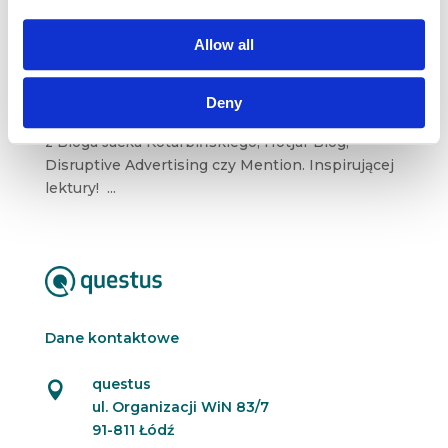
lut 10, 2019
|
Artykuły
,
Blogosfera
,
Wiedza
Allow all
Czas na kolejny przegląd najbardziej
wartościowych treści z marketingowych
i biznesowych blogów. W tym tygodniu
Deny
wyselekcjonowaliśmy dla Was artykuły m. in.
z Bloga Jacka Kotarbińskiego, Hotjar Blog,
Disruptive Advertising czy Mention. Inspirującej
lektury! ...
Dane kontaktowe
questus

ul. Organizacji WiN 83/7
91-811 Łódź