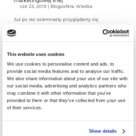
marketingowej #18]
cze 23, 2019
|
Blogosfera
,
Wiedza
Już po raz osiemnasty przyglądamy się
najciekawszym blogom biznesowym
i marketingowym i wyłuskujemy dla Was
„najlepszą dziesiątkę” treści z ostatnich tygodni.
Tym razem przygotowaliśmy materiały
This website uses cookies
m.in. z Prowly Magazine, bloga Brand24,...
We use cookies to personalise content and ads, to
provide social media features and to analyse our traffic.
We also share information about your use of our site with
our social media, advertising and analytics partners who
may combine it with other information that you’ve
provided to them or that they’ve collected from your use
of their services.
Storytelling, empatia konsumencka i siła
celów [przegląd blogosfery marketingowej
Show details
#9]