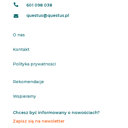

601 098 038
questus@questus.pl

O nas
Kontakt
Polityka prywatności
Rekomendacje
Wspieramy
Chcesz być informowany o nowościach?
Zapisz się na newsletter