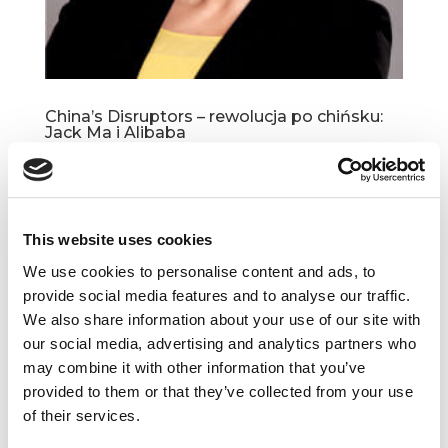
China’s Disruptors – rewolucja po chińsku:
Jack Ma i Alibaba
lut 7, 2018
|
Artykuły
,
Innowacje
Chińska republika ludowa pozostaje krajem
bardzo specyficznym – między innymi z uwagi
This website uses cookies
na swój ustrój polityczny i jego trudną historię.
Chiński rząd, choć już dawno zrezygnował
We use cookies to personalise content and ads, to
z centralnego zarządzania gospodarką, wciąż
provide social media features and to analyse our traffic.
uważa się...
We also share information about your use of our site with
our social media, advertising and analytics partners who
may combine it with other information that you’ve
provided to them or that they’ve collected from your use
of their services.