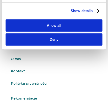
Dane kontaktowe
Show details
questus

ul. Organizacji WiN 83/7
91-811 Łódź
Allow all

601 098 038
Deny
questus@questus.pl

O nas
Kontakt
Polityka prywatności
Rekomendacje