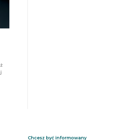
uż
j
Chcesz być informowany