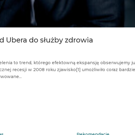
d Ubera do służby zdrowia
elenia to trend, którego efektowną ekspansję obserwujemy j
nej recesji w 2008 roku zjawisko[1] umożliwiło coraz bardzie
wowane...
as
Rekomendacje