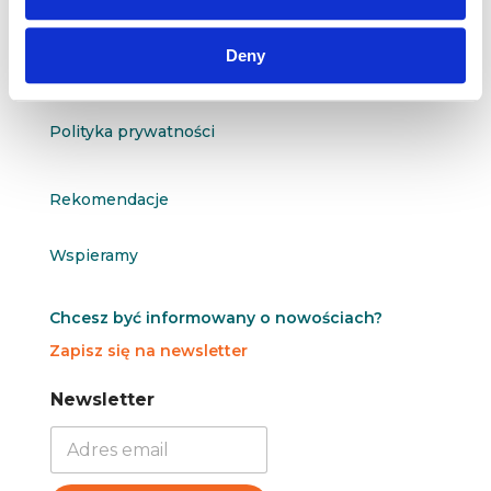
O nas
Deny
Kontakt
Polityka prywatności
Rekomendacje
Wspieramy
Chcesz być informowany o nowościach?
Zapisz się na newsletter
N
N
Newsletter
e
e
w
w
s
s
l
l