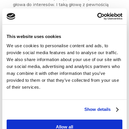
głowa do interesów. I taką głowę z pewnością
ma Kurt Montgomery, prezes Fundacji FaniMani.
Działalność organizacji jest dowodem na to, że…
dobrych ludzi można znaleźć wszędzie....
This website uses cookies
We use cookies to personalise content and ads, to
provide social media features and to analyse our traffic.
We also share information about your use of our site with
our social media, advertising and analytics partners who
Dane kontaktowe
may combine it with other information that you’ve
provided to them or that they’ve collected from your use
questus

of their services.
ul. Organizacji WiN 83/7
91-811 Łódź

601 098 038
Show details
questus@questus.pl

Allow all