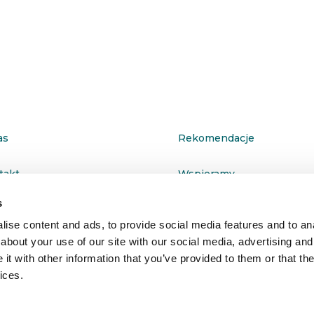
as
Rekomendacje
takt
Wspieramy
s
ityka prywatności
ise content and ads, to provide social media features and to anal
about your use of our site with our social media, advertising and
t with other information that you’ve provided to them or that the
ices.