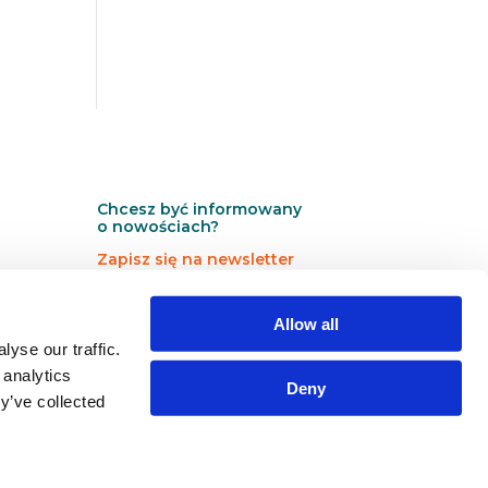
Chcesz być informowany
o nowościach?
Zapisz się na newsletter
N
N
Newsletter
Allow all
e
e
w
w
yse our traffic.
s
s
 analytics
Deny
l
l
y’ve collected
e
e
Zapisz się →
t
t
t
t
e
e