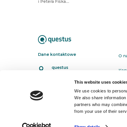
i Petera Fiska....
Dane kontaktowe
O n
questus

Kon
ul. Organizacji WiN 83/7
91-811 Łódź
This website uses cookie
Pol

601 098 038
We use cookies to personal
We also share information 
questus@questus.pl

partners who may combine i
from your use of their serv
Show details