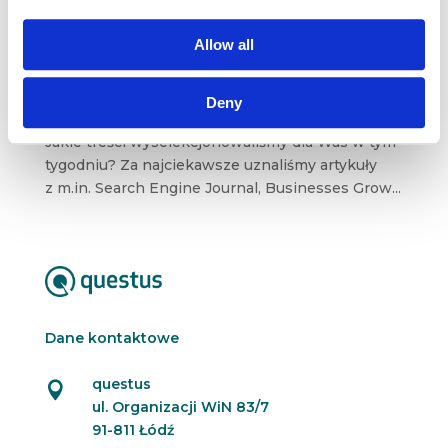
TikTok w B2B, cross-channel i banalny
marketing [przegląd blogosfery
marketingowej #62]
Allow all
kwi 25, 2021
|
Blogosfera
W kalendarzach niedziela, a zatem czas
Deny
na kolejny przegląd marketingowej blogosfery.
Jakie treści wyselekcjonowaliśmy dla Was w tym
tygodniu? Za najciekawsze uznaliśmy artykuły
z m.in. Search Engine Journal, Businesses Grow...
Dane kontaktowe
questus

ul. Organizacji WiN 83/7
91-811 Łódź