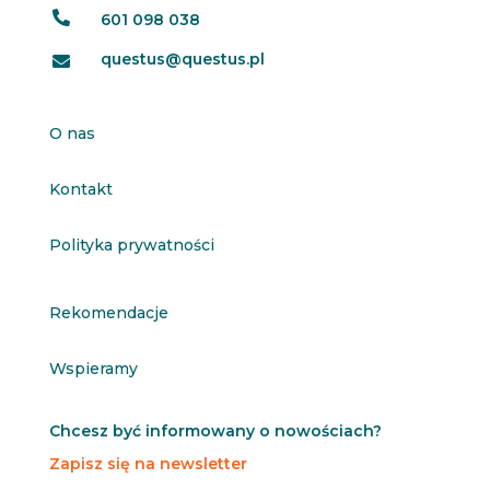

601 098 038
questus@questus.pl

O nas
Kontakt
Polityka prywatności
Rekomendacje
Wspieramy
Chcesz być informowany o nowościach?
Zapisz się na newsletter