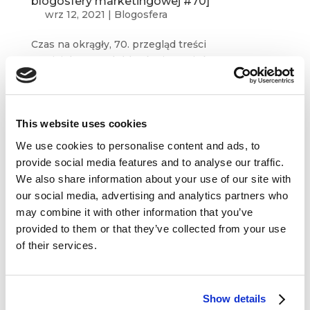
blogosfery marketingowej #70]
wrz 12, 2021
|
Blogosfera
Czas na okrągły, 70. przegląd treści
z najciekawszych blogów i serwisów
marketingowych. Tym razem mamy dla Was
artykuły m.in. z Search Engine Journal, Nielsena,
NowegoMarketingu i bloga Hubspota.
This website uses cookies
Inspirującej lektury! 3 najczęściej...
We use cookies to personalise content and ads, to
provide social media features and to analyse our traffic.
We also share information about your use of our site with
our social media, advertising and analytics partners who
may combine it with other information that you’ve
provided to them or that they’ve collected from your use
of their services.
Show details