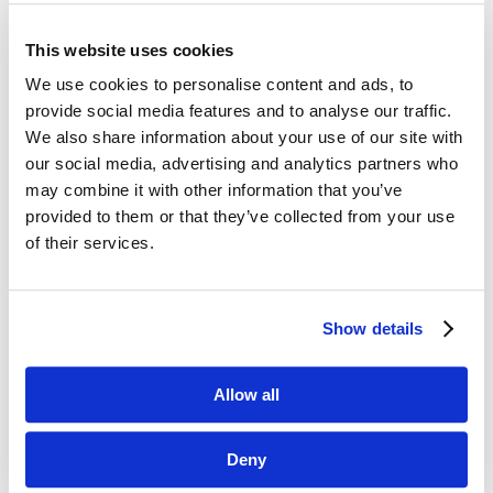
This website uses cookies
Dane kontaktowe
We use cookies to personalise content and ads, to
provide social media features and to analyse our traffic.
questus

We also share information about your use of our site with
ul. Organizacji WiN 83/7
our social media, advertising and analytics partners who
91-811 Łódź
may combine it with other information that you’ve
provided to them or that they’ve collected from your use

601 098 038
of their services.
questus@questus.pl

Show details
O nas
Kontakt
Allow all
Polityka prywatności
Deny