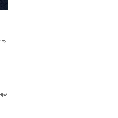
fony
ijać