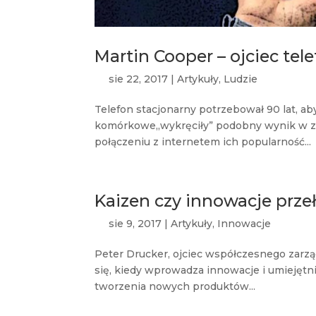
Martin Cooper – ojciec t
sie 22, 2017
|
Artykuły
,
Ludzie
Telefon stacjonarny potrzebował 90 lat, a
komórkowe„wykręciły” podobny wynik w zaled
połączeniu z internetem ich popularność...
Kaizen czy innowacje prz
sie 9, 2017
|
Artykuły
,
Innowacje
Peter Drucker, ojciec współczesnego zarząd
się, kiedy wprowadza innowacje i umiejętni
tworzenia nowych produktów...