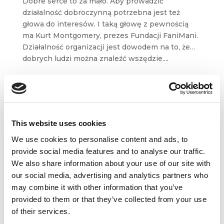
Dobre serce to za mało. Aby prowadzić
działalność dobroczynną potrzebna jest też
głowa do interesów. I taką głowę z pewnością
ma Kurt Montgomery, prezes Fundacji FaniMani.
Działalność organizacji jest dowodem na to, że…
dobrych ludzi można znaleźć wszędzie....
Consumer Trend Canvas: Jak przekuć
insight w działanie?
maj 30, 2018
|
Artykuły
,
Innowacje
This website uses cookies
Droga do innowacji to przejście przez nieznany
We use cookies to personalise content and ads, to
ląd. Żadnej mapy nie ma, bo nikt jeszcze
provide social media features and to analyse our traffic.
nie wytyczył ścieżek. Ale są narzędzia, które
mogą nam posłużyć za kompas, wskazujący
We also share information about your use of our site with
właściwy kierunek. Przykładem jest Consumer
our social media, advertising and analytics partners who
Trend...
may combine it with other information that you’ve
provided to them or that they’ve collected from your use
of their services.