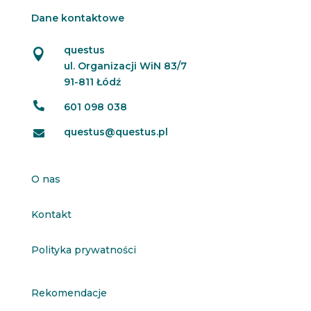
Dane kontaktowe
questus

ul. Organizacji WiN 83/7
91-811 Łódź

601 098 038
questus@questus.pl

O nas
Kontakt
Polityka prywatności
Rekomendacje