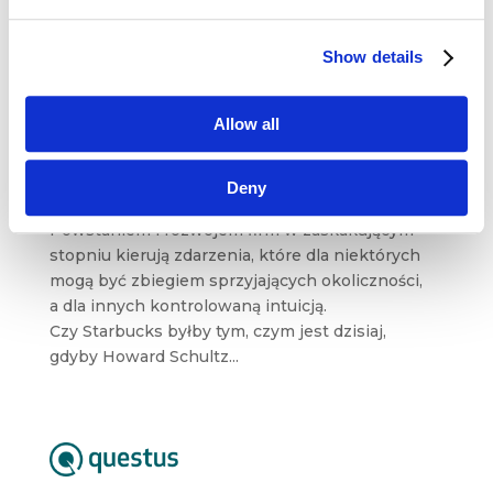
Show details
Allow all
mBank – szaleństwo czy intuicja?
kwi 23, 2017
|
Artykuły
,
Wiedza
Deny
Powstaniem i rozwojem firm w zaskakującym
stopniu kierują zdarzenia, które dla niektórych
mogą być zbiegiem sprzyjających okoliczności,
a dla innych kontrolowaną intuicją.
Czy Starbucks byłby tym, czym jest dzisiaj,
gdyby Howard Schultz...