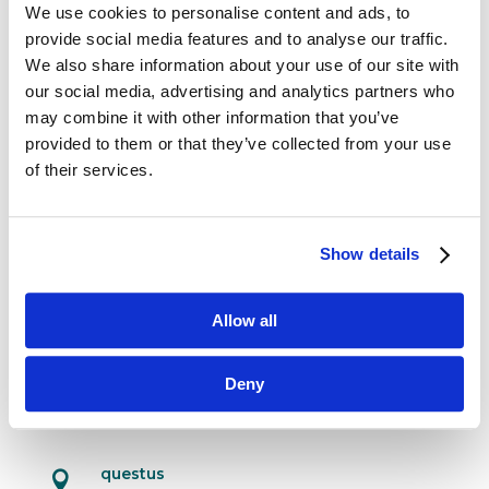
We use cookies to personalise content and ads, to
provide social media features and to analyse our traffic.
Marketing sensoryczny: zmysłowa
We also share information about your use of our site with
rewolucja
maj 2, 2018
|
Artykuły
,
Trendy
our social media, advertising and analytics partners who
may combine it with other information that you’ve
Zmysły to emocje. A emocje są impulsem,
provided to them or that they’ve collected from your use
który uruchamia proces decyzyjny w umyśle
of their services.
klienta i pobudza go do działania. Właśnie
dlatego firmy ze światowej czołówki tak chętnie
wykorzystują marketing sensoryczny. Jak
Show details
bowiem powiedział kiedyś twórca sieci...
Allow all
Deny
Dane kontaktowe
questus
