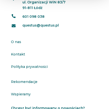
ul. Organizacji WiN 83/7
91-811 Łódź

601 098 038
questus@questus.pl

O nas
Kontakt
Polityka prywatności
Rekomendacje
Wspieramy
Chcesz być informowany o nowościach?