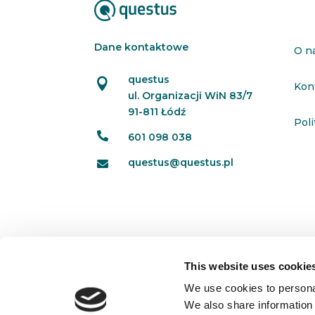
Dane kontaktowe
O n
questus

Kon
ul. Organizacji WiN 83/7
91-811 Łódź
Pol

601 098 038
questus@questus.pl

This website uses cookie
We use cookies to personal
We also share information 