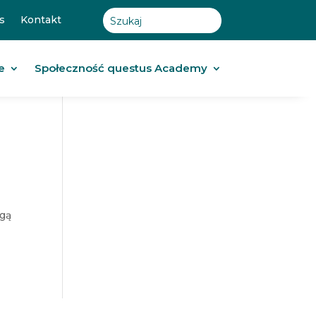
s
Kontakt
e
Społeczność questus Academy
ogą