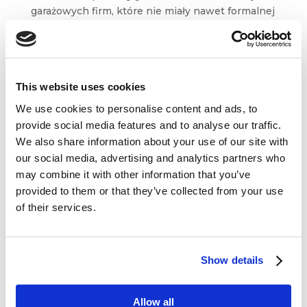
garażowych firm, które nie miały nawet formalnej
strategii? Dlaczego ludzie świadomie rezygnują
dziś z nadmiernego konsumpcjonizmu?
Czy marki będą musiały zrewidować...
This website uses cookies
We use cookies to personalise content and ads, to
provide social media features and to analyse our traffic.
We also share information about your use of our site with
our social media, advertising and analytics partners who
Dane kontaktowe
may combine it with other information that you’ve
provided to them or that they’ve collected from your use
questus

of their services.
ul. Organizacji WiN 83/7
91-811 Łódź

601 098 038
Show details
questus@questus.pl

Allow all