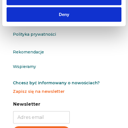
O nas
Deny
Kontakt
Polityka prywatności
Rekomendacje
Wspieramy
Chcesz być informowany o nowościach?
Zapisz się na newsletter
N
N
Newsletter
e
e
w
w
s
s
l
l