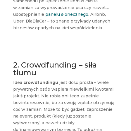
samochodu po upieczenie komuś ciasta
w zamian za wyprowadzenie psa czy nawet…
udostępnienie
panelu słonecznego
. Airbnb,
Uber, BlaBlaCar – to znane przykłady udanych
biznesów opartych na idei współdzielenia.
2. Crowdfunding – siła
tłumu
Idea
crowdfundingu
jest dość prosta – wiele
prywatnych osób wspiera niewielkimi kwotami
jakiś projekt. Nie robią oni tego zupełnie
bezinteresownie, bo za swoją wpłatę otrzymują
coś w zamian. Może to być gadżet, zaproszenie
na event, produkt (kiedy już zostanie
wytworzony) a nawet udziały
dofinansowywanym biznesie. To odróżnia