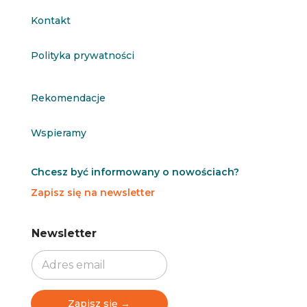
Kontakt
Polityka prywatności
Rekomendacje
Wspieramy
Chcesz być informowany o nowościach?
Zapisz się na newsletter
N
N
Newsletter
e
e
w
w
s
s
l
l
e
e
t
t
Zapisz się →