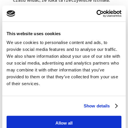
czasu widać, że luka ta rzeczywiście istniała.
Easyjet,
Ryanair
i inne tanie linie lotnicze
odkryły, że ludzie mogą chcieć wydać więcej
na dobry hotel niż luksus na pokładzie
i umożliwiły im tanie podróże. Netflix pokazuje,
This website uses cookies
że aby oglądać telewizję, nie trzeba mieć
We use cookies to personalise content and ads, to
telewizora, dekodera i kablówki.
provide social media features and to analyse our traffic.
We also share information about your use of our site with
our social media, advertising and analytics partners who
may combine it with other information that you’ve
provided to them or that they’ve collected from your use
Otoczenie rynkowe sprzyja innowatorom.
of their services.
Rozwój technologii napędza nowe biznesy,
a klienci nauczyli się, że „nowe” często znaczy
lepsze i wygodniejsze. Sukces coraz częściej jest
równoznaczny z niestandardowym myśleniem.
Show details
Nowe modele biznesowe stają się podstawą
rozwoju wielu start-upów, które – tworzone
Allow all
w garażach i piwnicach domów – w krótkim