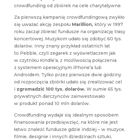
crowdfunding od zbiórek na cele charytatywne.
Za pierwszą kampanię crowdfundingową zwykło
się uważać akcję zespołu
Marillion,
który w 1997
roku zaczął zbierać fundusze na organizację trasy
koncertowej. Muzykom udało się zdobyć 60 tys.
dolarów. Inny znany przykład ostatnich lat
to Pebble, czyli zegarek z wyświetlaczem jak
w czytniku Kindle’a, z możliwością połączenia
z systemem operacyjnym iPhone’a lub
Androidem. Tylko przez pierwsze dwie godziny
od rozpoczęcia zbiórki udało się zrealizować cel
i
zgromadzić 100 tys. dolarów.
W sumie 65 tys.
prywatnych darczyńców zainwestowało
w produkt ponad 10 mln dolarów.
Crowdfunding wydaje się idealnym sposobem
finansowania przedsięwzięć, na które nie jest
łatwo znaleźć fundusze gdzie indziej – w muzyce,
filmie, designie i innych dziedzinach sztuki,