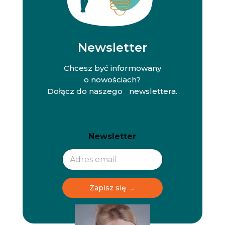
Newsletter
Chcesz być informowany
o nowościach?
Dołącz do naszego newslettera.
N
N
Newsletter
e
e
w
w
s
s
l
l
e
e
t
t
Zapisz się →
t
t
e
e
r
r
N