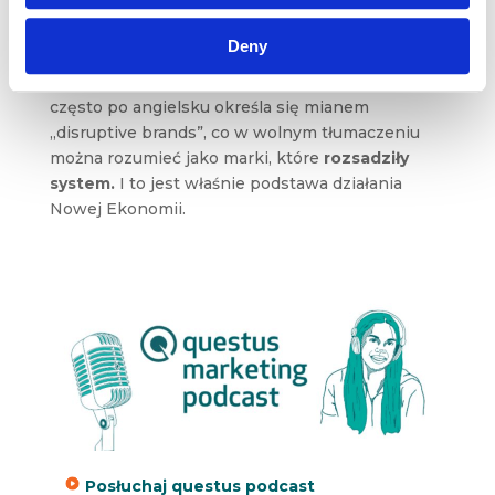
czasie wyprzedzają budowane latami ociężałe,
korporacyjne imperia.
Deny
Firmy, które rewolucjonizują zasady rynkowej gry
często po angielsku określa się mianem
„disruptive brands”, co w wolnym tłumaczeniu
można rozumieć jako marki, które
rozsadziły
system.
I to jest właśnie podstawa działania
Nowej Ekonomii.
Posłuchaj questus podcast