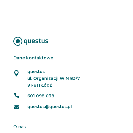
Dane kontaktowe
questus

ul. Organizacji WiN 83/7
91-811 Łódź

601 098 038
questus@questus.pl

O nas