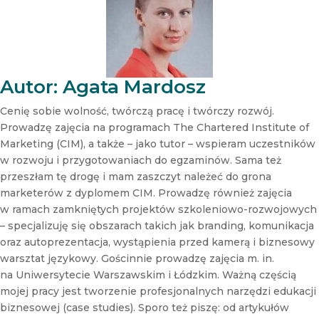
e
w
s
l
e
t
Autor: Agata Mardosz
t
e
Cenię sobie wolność, twórczą pracę i twórczy rozwój.
r
Prowadzę zajęcia na programach The Chartered Institute of
N
Marketing (CIM), a także – jako tutor – wspieram uczestników
e
w rozwoju i przygotowaniach do egzaminów. Sama też
w
s
przeszłam tę drogę i mam zaszczyt należeć do grona
l
marketerów z dyplomem CIM. Prowadzę również zajęcia
e
w ramach zamkniętych projektów szkoleniowo-rozwojowych
t
– specjalizuję się obszarach takich jak branding, komunikacja
t
oraz autoprezentacja, wystąpienia przed kamerą i biznesowy
e
r
warsztat językowy. Gościnnie prowadzę zajęcia m. in.
na Uniwersytecie Warszawskim i Łódzkim. Ważną częścią
mojej pracy jest tworzenie profesjonalnych narzędzi edukacji
biznesowej (case studies). Sporo też piszę: od artykułów