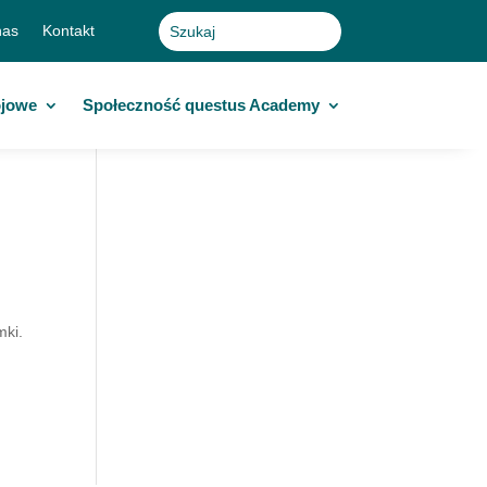
nas
Kontakt
ojowe
Społeczność questus Academy
mki.