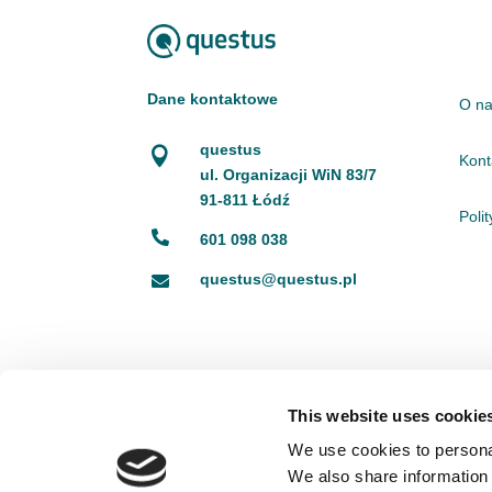
Dane kontaktowe
O n
questus

Kont
ul. Organizacji WiN 83/7
91-811 Łódź
Poli

601 098 038
questus@questus.pl

This website uses cookie
We use cookies to personal
We also share information 