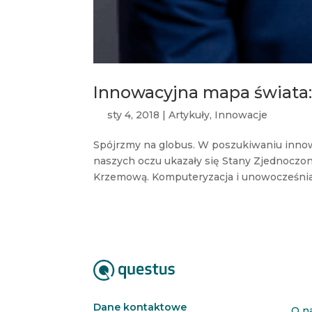
Innowacyjna mapa świata: 
sty 4, 2018
|
Artykuły
,
Innowacje
Spójrzmy na globus. W poszukiwaniu innowa
naszych oczu ukazały się Stany Zjednoczone
Krzemową. Komputeryzacja i unowocześnian
Dane kontaktowe
O n