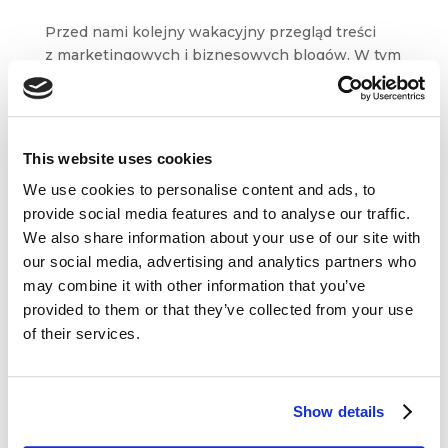
Przed nami kolejny wakacyjny przegląd treści
z marketingowych i biznesowych blogów. W tym
tygodniu mamy dla Was artykuły m.in. z Branding
Strategy Insider, NGDATA
oraz sprawnego.marketingu. Inspirującej
(urlopowej?) lektury! 3...
This website uses cookies
We use cookies to personalise content and ads, to
provide social media features and to analyse our traffic.
We also share information about your use of our site with
our social media, advertising and analytics partners who
may combine it with other information that you’ve
Dane kontaktowe
provided to them or that they’ve collected from your use
of their services.
questus

ul. Organizacji WiN 83/7
91-811 Łódź
Show details

601 098 038