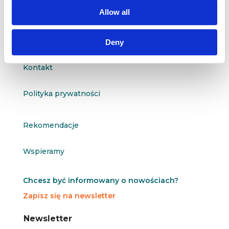
questus@questus.pl

Allow all
O nas
Deny
Kontakt
Polityka prywatności
Rekomendacje
Wspieramy
Chcesz być informowany o nowościach?
Zapisz się na newsletter
N
N
Newsletter
e
e