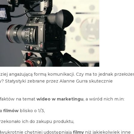
dziej angażującą formą komunikacji. Czy ma to jednak przełoże
w? Statystyki zebrane przez Alanne Gurra skutecznie
 faktów na temat
wideo w marketingu
, a wśród nich m.in:
ia
filmów
blisko o 1/3,
zekonało ich do zakupu produktu,
dwukrotnie chętniej udostępniają
filmy
niż jakiekolwiek inne