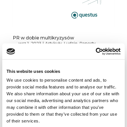
PR w dobie multikryzysów
wrz 1, 2023
|
Artykuły
,
Ludzie
,
Raporty
,
Wiedza
PR w dobie multikryzysów Współcześnie coraz
częściej mamy do czynienia z multikryzysami,
This website uses cookies
czyli zdarzeniami, w których firma, organizacja
We use cookies to personalise content and ads, to
lub osoba publiczna staje w obliczu
provide social media features and to analyse our traffic.
pojawiających się jednocześnie problemów lub
We also share information about your use of our site with
skandali, które negatywnie wpływają na jej...
our social media, advertising and analytics partners who
may combine it with other information that you’ve
provided to them or that they’ve collected from your use
of their services.