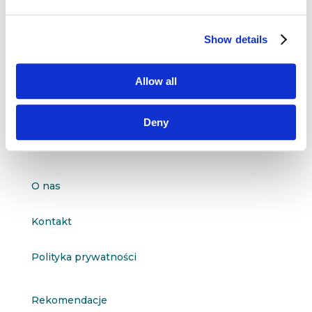
Dane kontaktowe
Show details
questus

ul. Organizacji WiN 83/7
Allow all
91-811 Łódź

601 098 038
Deny
questus@questus.pl

O nas
Kontakt
Polityka prywatności
Rekomendacje