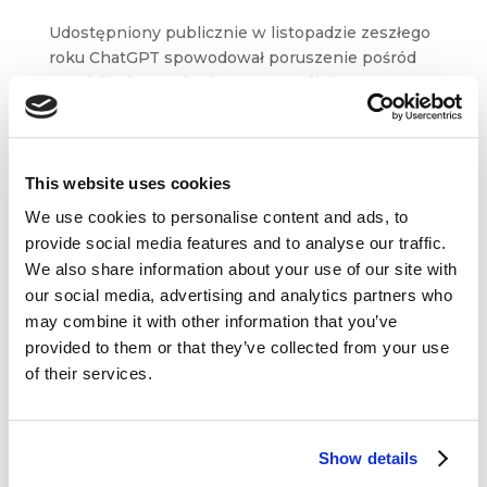
Udostępniony publicznie w listopadzie zeszłego
roku ChatGPT spowodował poruszenie pośród
specjalistów marketingu, szczególnie
marketingu treści. Nic w tym dziwnego –
najnowszy chatbot zachwycił swoimi
możliwościami przetwarzania naturalnego
języka....
This website uses cookies
We use cookies to personalise content and ads, to
provide social media features and to analyse our traffic.
We also share information about your use of our site with
our social media, advertising and analytics partners who
may combine it with other information that you’ve
Dane kontaktowe
provided to them or that they’ve collected from your use
of their services.
questus

ul. Organizacji WiN 83/7
91-811 Łódź
Show details

601 098 038