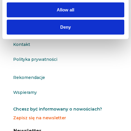
questus@questus.pl
Allow all

Deny
O nas
Kontakt
Polityka prywatności
Rekomendacje
Wspieramy
Chcesz być informowany o nowościach?
Zapisz się na newsletter
N
N
Newsletter