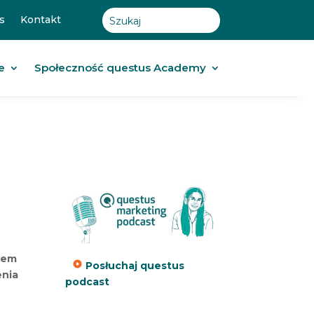
s
Kontakt
e
Społeczność questus Academy
adem
Posłuchaj questus
enia
podcast