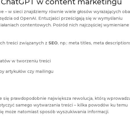
a ChatGPT w content marketingu
e – w sieci znajdziemy równie wiele głosów wyrażających ob
ędzia od OpenAI. Entuzjaści prześcigają się w wymyślaniu
ałaniach contentowych. Pośród nich najczęściej wymieniane
ich treści związanych z
SEO
, np.: meta titles, meta description
matów w tworzeniu treści
by artykułów czy mailingu
e się prawdopodobnie największa rewolucja, którą wprowadz
dotyczyć samego wytwarzania treści – kilka powodów ku temu
się może natomiast sposób wyszukiwania informacji.