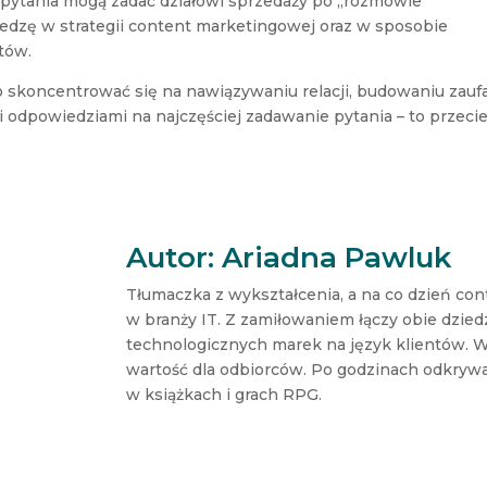
e pytania mogą zadać działowi sprzedaży po „rozmowie”
edzę w strategii content marketingowej oraz w sposobie
tów.
 skoncentrować się na nawiązywaniu relacji, budowaniu zauf
mi odpowiedziami na najczęściej zadawanie pytania – to przeci
Autor: Ariadna Pawluk
Tłumaczka z wykształcenia, a na co dzień con
w branży IT. Z zamiłowaniem łączy obie dzied
technologicznych marek na język klientów. W
wartość dla odbiorców. Po godzinach odkrywa k
w książkach i grach RPG.