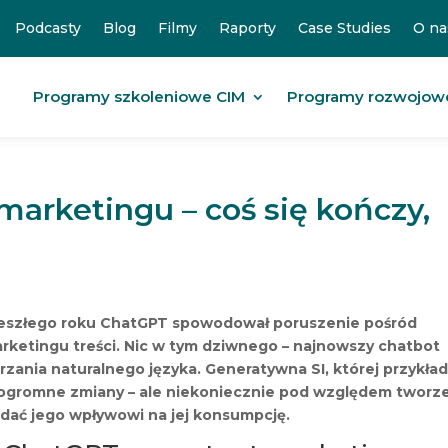
Podcasty
Blog
Filmy
Raporty
Case Studies
O na
Programy szkoleniowe CIM
Programy rozwojow
arketingu – coś się kończy,
 zeszłego roku ChatGPT spowodował poruszenie pośród
rketingu treści. Nic w tym dziwnego – najnowszy chatbot
zania naturalnego języka. Generatywna SI, której przykł
 ogromne zmiany – ale niekoniecznie pod względem tworz
lądać jego wpływowi na jej konsumpcję.