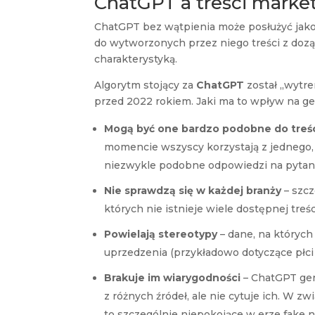
ChatGPT a treści mark
ChatGPT bez wątpienia może posłużyć jako 
do wytworzonych przez niego treści z dozą
charakterystyką.
Algorytm stojący za
ChatGPT
został „wytre
przed 2022 rokiem. Jaki ma to wpływ na g
Mogą być one bardzo podobne do treś
momencie wszyscy korzystają z jednego
niezwykle podobne odpowiedzi na pytan
Nie sprawdzą się w każdej branży
– szcz
których nie istnieje wiele dostępnej treśc
Powielają stereotypy
– dane, na których
uprzedzenia (przykładowo dotyczące płci i 
Brakuje im wiarygodności
– ChatGPT gen
z różnych źródeł, ale nie cytuje ich. W 
to szczególnie niepokojące w erze fake n