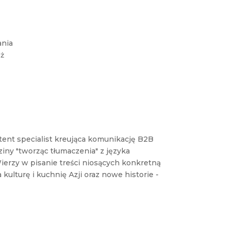
ania
eż
tent specialist kreująca komunikację B2B
ziny "tworząc tłumaczenia" z języka
ierzy w pisanie treści niosących konkretną
ulturę i kuchnię Azji oraz nowe historie -