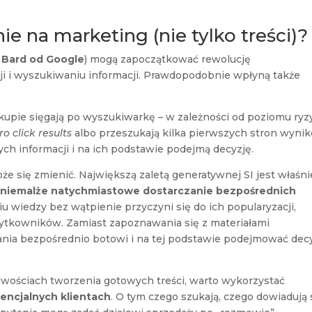
e na marketing (nie tylko treści)?
.
Bard od Google
) mogą zapoczątkować rewolucję
cji i wyszukiwaniu informacji. Prawdopodobnie wpłyną także
akupie sięgają po wyszukiwarkę – w zależności od poziomu ryz
ro click results
albo przeszukają kilka pierwszych stron wyni
h informacji i na ich podstawie podejmą decyzję.
e się zmienić. Największą zaletą generatywnej SI jest właśni
i niemalże natychmiastowe dostarczanie bezpośrednich
u wiedzy bez wątpienie przyczyni się do ich popularyzacji,
żytkowników. Zamiast zapoznawania się z materiałami
nia bezpośrednio botowi i na tej podstawie podejmować dec
iwościach tworzenia gotowych treści, warto wykorzystać
encjalnych klientach
. O tym czego szukają, czego dowiadują 