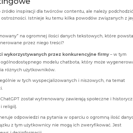
etingowe
źródło inspiracji dla twórców contentu, ale należy podchodzi
 ostrożności. Istnieje ku temu kilka powodów związanych z j
nowany” na ogromnej ilości danych tekstowych, które powsta
enerowane przez niego treści?
ci wykorzystywanych przez konkurencyjne firmy
– w tym
, ogólnodostępnego modelu chatbota, który może wygenerow
ia różnych użytkowników.
ególnie w tych wyspecjalizowanych i niszowych, na temat
i.
 ChatGPT został wytrenowany zawierają społeczne i historyc
religii).
eruje odpowiedzi na pytania w oparciu o ogromną ilość dany
związku z tym użytkownicy nie mogą ich zweryfikować. Jest
ews i dezinformacji.