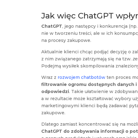
Jak więc ChatGPT wpłyni
ChatGPT
, jego następcy i konkurencja (np
nie w tworzeniu treści, ale w ich konsump
na procesy zakupowe.
Aktualnie klienci chcąc podjąć decyzję o z
z nim związanego zatrzymają się na tzw.
ze
Podejmą wysiłek skompilowania znalezionyc
Wraz z
rozwojem chatbotów
ten proces moż
filtrowanie ogromu dostępnych danych 
odpowiedzi
. Takie ułatwienie w zdobywani
a w rezultacie może kształtować wybory u
marketingowymi klienci będą zadawać pyta
zakupowe.
Dlatego zamiast koncentrować się na możl
ChatGPT do zdobywania informacji o pot