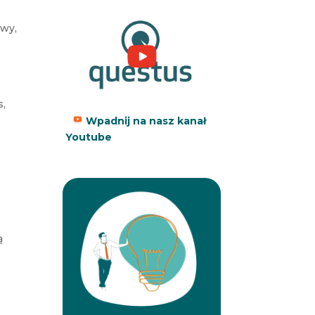
awy,
s,
Wpadnij na nasz kanał
Youtube
ą