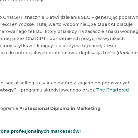
o ChatGPT znacznie ułatwi działania SEO – generując popraw
treści
en masse
. Tutaj warto wspomnieć, że
OpenAI
pracuje
erowanego tekstu, który działałby na zasadzie znaku wodneg
zonej przez ChatGPT i obniżenie ich pozycji w wynikach
 inny użytkownik nigdy nie otrzyma tej samej treści
zi do potencjalnych problemów z duplikacją treści (
duplicat
, social selling to tylko niektóre z zagadnień poruszanych
rategy”
– programu akredytowanego przez
The Chartered
programie
Professional Diploma in Marketing
!
rona profesjonalnych marketerów!