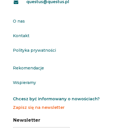
questus@questus.pl

O nas
Kontakt
Polityka prywatności
Rekomendacje
Wspieramy
Chcesz być informowany o nowościach?
Zapisz się na newsletter
N
N
Newsletter
e
e