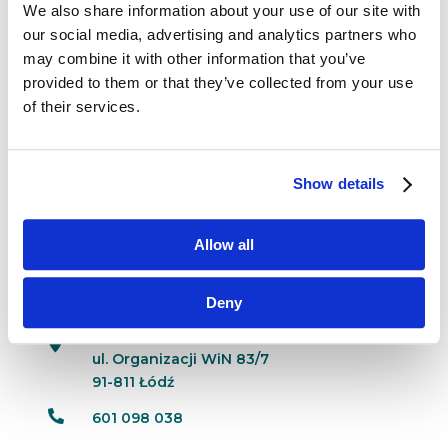
Znużeni konwencjonalnymi t-shirtami?
We also share information about your use of our site with
Przeszukiwanie galerii handlowych
our social media, advertising and analytics partners who
w poszukiwaniu atrakcyjnej koszulki bywa
may combine it with other information that you’ve
wielogodzinną udręką. Jest jednak miejsce,
provided to them or that they’ve collected from your use
w którym możemy sami poprosić o konkretny
of their services.
projekt. Ba, możemy nawet samodzielnie wcielić
się...
Show details
Allow all
Dane kontaktowe
Deny
questus

ul. Organizacji WiN 83/7
91-811 Łódź

601 098 038