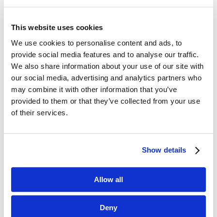
This website uses cookies
We use cookies to personalise content and ads, to
Dane kontaktowe
provide social media features and to analyse our traffic.
We also share information about your use of our site with
questus

our social media, advertising and analytics partners who
ul. Organizacji WiN 83/7
may combine it with other information that you’ve
91-811 Łódź
provided to them or that they’ve collected from your use

601 098 038
of their services.
questus@questus.pl

Show details
O nas
Allow all
Kontakt
Polityka prywatności
Deny