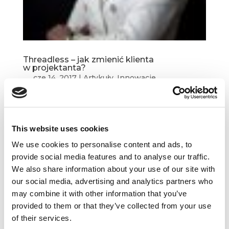
Threadless – jak zmienić klienta
w projektanta?
cze 14, 2017
|
Artykuły
,
Innowacje
Znużeni konwencjonalnymi t-shirtami?
Przeszukiwanie galerii handlowych
w poszukiwaniu atrakcyjnej koszulki bywa
This website uses cookies
wielogodzinną udręką. Jest jednak miejsce,
We use cookies to personalise content and ads, to
w którym możemy sami poprosić o konkretny
provide social media features and to analyse our traffic.
projekt. Ba, możemy nawet samodzielnie wcielić
We also share information about your use of our site with
się...
our social media, advertising and analytics partners who
may combine it with other information that you’ve
provided to them or that they’ve collected from your use
of their services.