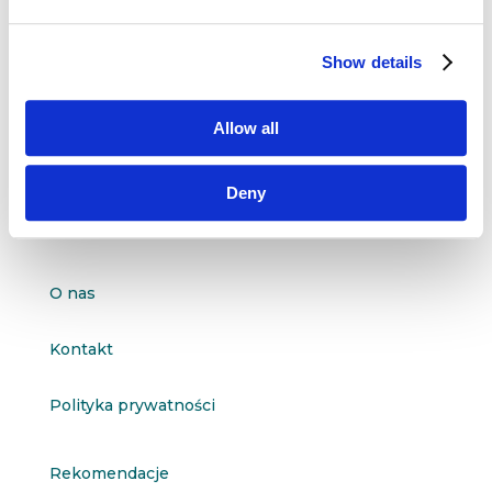
Dane kontaktowe
Show details
questus

ul. Organizacji WiN 83/7
Allow all
91-811 Łódź

601 098 038
Deny
questus@questus.pl

O nas
Kontakt
Polityka prywatności
Rekomendacje