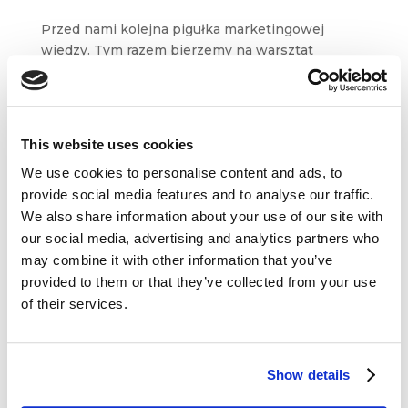
Przed nami kolejna pigułka marketingowej
wiedzy. Tym razem bierzemy na warsztat
koncepcję growth hacker marketingu,
spopularyzowaną przez Ryana Holidaya.
Z artykułu dowiecie się kim jest haker wzrostu
i dlaczego niemal każda organizacja...
This website uses cookies
We use cookies to personalise content and ads, to
provide social media features and to analyse our traffic.
We also share information about your use of our site with
our social media, advertising and analytics partners who
may combine it with other information that you’ve
Dane kontaktowe
provided to them or that they’ve collected from your use
of their services.
questus

ul. Organizacji WiN 83/7
91-811 Łódź
Show details

601 098 038