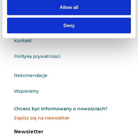
questus@questus.pl

Allow all
O nas
Deny
Kontakt
Polityka prywatności
Rekomendacje
Wspieramy
Chcesz być informowany o nowościach?
Zapisz się na newsletter
N
N
Newsletter
e
e