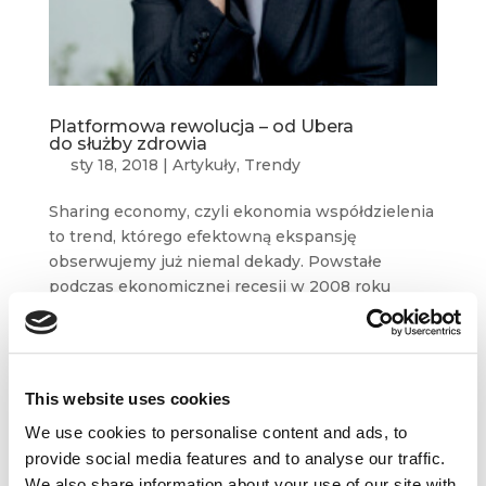
Platformowa rewolucja – od Ubera
do służby zdrowia
sty 18, 2018
|
Artykuły
,
Trendy
Sharing economy, czyli ekonomia współdzielenia
to trend, którego efektowną ekspansję
obserwujemy już niemal dekady. Powstałe
podczas ekonomicznej recesji w 2008 roku
zjawisko[1] umożliwiło coraz bardziej nieufnym
konsumentom świadczyć zarezerwowane...
This website uses cookies
Efekt sieciowy, czyli słów kilka o przyszłości
biznesu
We use cookies to personalise content and ads, to
cze 19, 2017
|
Artykuły
,
Trendy
provide social media features and to analyse our traffic.
We also share information about your use of our site with