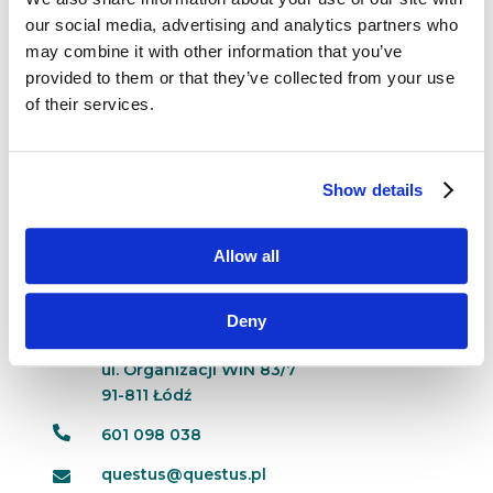
Okres niezbędny do osiągnięcia 50 milionów
our social media, advertising and analytics partners who
użytkowników skrócił się w ostatnim czasie
may combine it with other information that you’ve
kilkunastokrotnie. Aby osiągnąć tak okazałą
provided to them or that they’ve collected from your use
liczbę, samolot potrzebował blisko 70 lat,
telewizja – 22 lata, a znacznie bardziej
of their services.
współczesny iPod jedynie 36...
Show details
Allow all
Dane kontaktowe
Deny
questus

ul. Organizacji WiN 83/7
91-811 Łódź

601 098 038
questus@questus.pl
