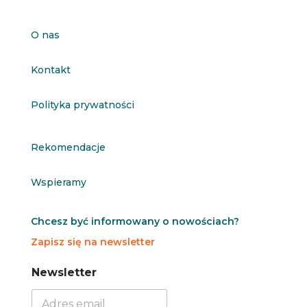
O nas
Kontakt
Polityka prywatności
Rekomendacje
Wspieramy
Chcesz być informowany o nowościach?
Zapisz się na newsletter
N
N
Newsletter
e
e
w
w