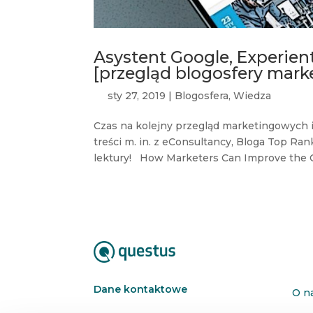
Asystent Google, Experient
[przegląd blogosfery mark
sty 27, 2019
|
Blogosfera
,
Wiedza
Czas na kolejny przegląd marketingowych
treści m. in. z eConsultancy, Bloga Top Ra
lektury! How Marketers Can Improve the C
Dane kontaktowe
O n