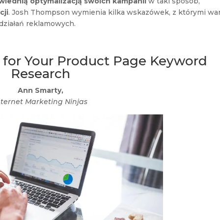
iednią optymalizacją swoich kampanii
w taki sposób,
cji
. Josh Thompson wymienia kilka wskazówek, z którymi wa
działań reklamowych.
 for Your Product Page Keyword
Research
Ann Smarty,
nternet Marketing Ninjas