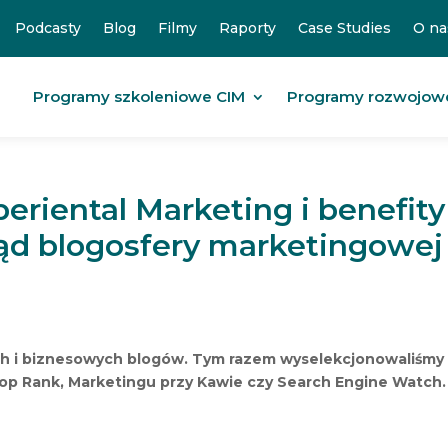
Podcasty
Blog
Filmy
Raporty
Case Studies
O na
Programy szkoleniowe CIM
Programy rozwojow
eriental Marketing i benefity
ląd blogosfery marketingowej
ch i biznesowych blogów. Tym razem wyselekcjonowaliśmy 
 Top Rank, Marketingu przy Kawie czy Search Engine Watch.