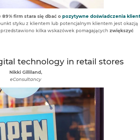
e
89% firm stara się dbać o
pozytywne doświadczenia klien
 punkt styku z klientem lub potencjalnym klientem jest okazją
ule przedstawiono kilka wskazówek pomagających
zwiększyć
ital technology in retail stores
Nikki Gilliland,
eConsultancy