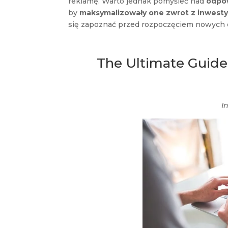
reklamę. Warto jednak pomyśleć nad
odpow
by
maksymalizowały one zwrot z inwesty
się zapoznać przed rozpoczęciem nowych 
The Ultimate Guide
I