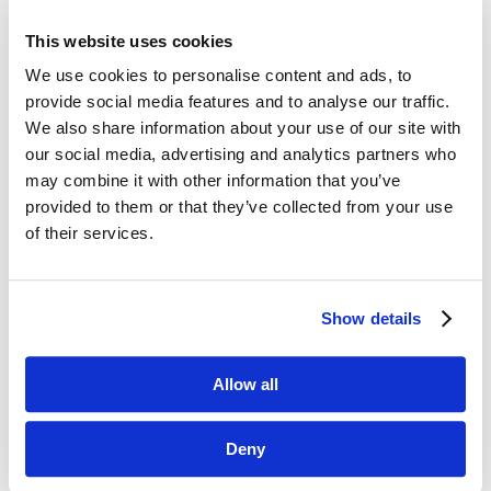
This website uses cookies
Dane kontaktowe
We use cookies to personalise content and ads, to
provide social media features and to analyse our traffic.
questus

We also share information about your use of our site with
ul. Organizacji WiN 83/7
our social media, advertising and analytics partners who
91-811 Łódź
may combine it with other information that you’ve

601 098 038
provided to them or that they’ve collected from your use
of their services.
questus@questus.pl

O nas
Show details
Kontakt
Allow all
Polityka prywatności
Deny