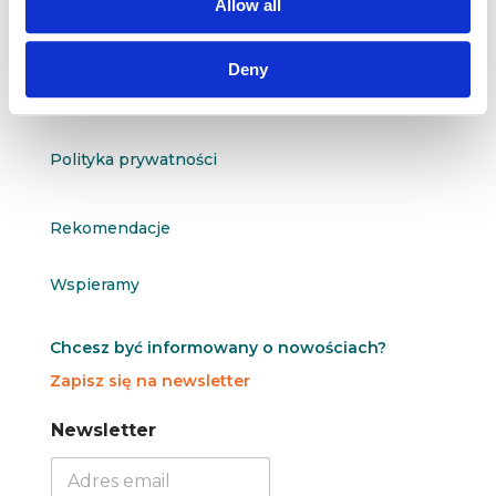
Allow all
O nas
Deny
Kontakt
Polityka prywatności
Rekomendacje
Wspieramy
Chcesz być informowany o nowościach?
Zapisz się na newsletter
N
N
Newsletter
e
e
w
w
s
s