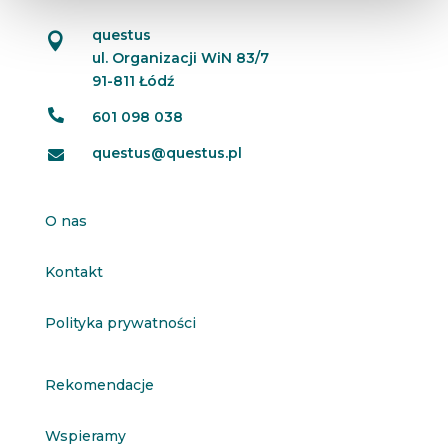
questus

ul. Organizacji WiN 83/7
91-811 Łódź

601 098 038
questus@questus.pl

O nas
Kontakt
Polityka prywatności
Rekomendacje
Wspieramy