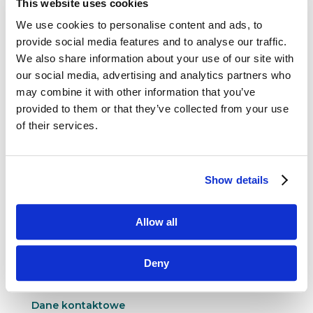
This website uses cookies
We use cookies to personalise content and ads, to
provide social media features and to analyse our traffic.
We also share information about your use of our site with
our social media, advertising and analytics partners who
Genomika – zaprojektuj swój życiorys
maj 9, 2017
|
Artykuły
,
Innowacje
may combine it with other information that you’ve
provided to them or that they’ve collected from your use
Genom. Z biologicznego punktu widzenia –
of their services.
zestaw genów wchodzących w skład
pojedynczego zestawu chromosomów.
Od strony praktycznej – źródło informacji
Show details
o naszej przyszłości. Genomika, warta dziś ponad
11 miliardów dziedzina nauki, zajmująca się...
Allow all
Deny
Dane kontaktowe