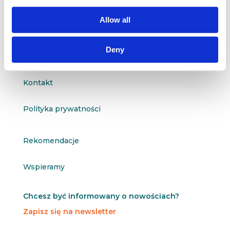

601 098 038
Allow all
questus@questus.pl

Deny
O nas
Kontakt
Polityka prywatności
Rekomendacje
Wspieramy
Chcesz być informowany o nowościach?
Zapisz się na newsletter