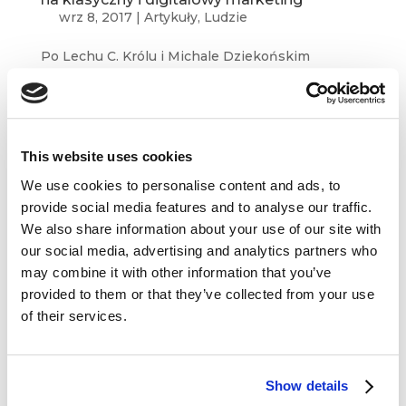
wrz 8, 2017
|
Artykuły
,
Ludzie
Po Lechu C. Królu i Michale Dziekońskim
gościmy na questus BLOG kolejnego
wykładowcę programu Diploma in Professional
Marketing. Artur Maciorowski, redaktor
prowadzący Magazynu Online Marketing
This website uses cookies
i właściciel firmy doradczo-szkoleniowej eCode...
We use cookies to personalise content and ads, to
provide social media features and to analyse our traffic.
We also share information about your use of our site with
our social media, advertising and analytics partners who
may combine it with other information that you’ve
provided to them or that they’ve collected from your use
Dane kontaktowe
of their services.
questus

ul. Organizacji WiN 83/7
91-811 Łódź
Show details