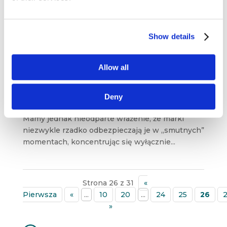
Real Time Marketing na smutno – jak marki
Show details
zareagowały na porażkę Polski
z Senegalem?
cze 20, 2018
|
Artykuły
,
Trendy
Allow all
Swego czasu pisaliśmy, że Real Time Marketing
potrafi być niezwykle potężnym orężem
Deny
w komunikacyjnym arsenale każdego brandu.
Mamy jednak nieodparte wrażenie, że marki
niezwykle rzadko odbezpieczają je w „smutnych”
momentach, koncentrując się wyłącznie...
Strona 26 z 31
«
Pierwsza
«
...
10
20
...
24
25
26
»