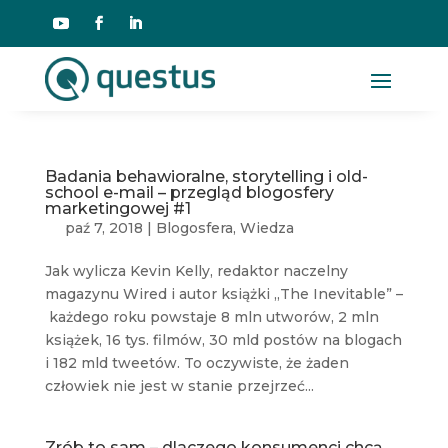
Badania behawioralne, storytelling i old-
school e-mail – przegląd blogosfery
marketingowej #1
paź 7, 2018
|
Blogosfera
,
Wiedza
Jak wylicza Kevin Kelly, redaktor naczelny
magazynu Wired i autor książki „The Inevitable” –
każdego roku powstaje 8 mln utworów, 2 mln
książek, 16 tys. filmów, 30 mld postów na blogach
i 182 mld tweetów. To oczywiste, że żaden
człowiek nie jest w stanie przejrzeć...
Zrób to sam – dlaczego konsumenci chcą