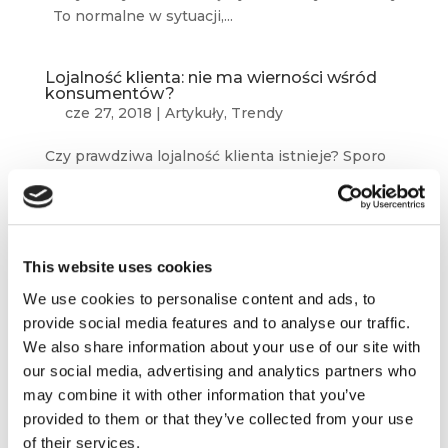
To normalne w sytuacji,...
Lojalność klienta: nie ma wierności wśród
konsumentów?
cze 27, 2018
|
Artykuły
,
Trendy
Czy prawdziwa lojalność klienta istnieje? Sporo
faktów świadczy o tym, że to utopia. Jak
więc wytłumaczyć sukces marek takich jak
Apple, Harley Davidson, Coca-Cola czy Guinness?
Jak wytłumaczyć ogromną popularność
This website uses cookies
koncepcji Lovemarks? W gronie marketerów
od lat...
We use cookies to personalise content and ads, to
provide social media features and to analyse our traffic.
We also share information about your use of our site with
our social media, advertising and analytics partners who
may combine it with other information that you’ve
provided to them or that they’ve collected from your use
of their services.