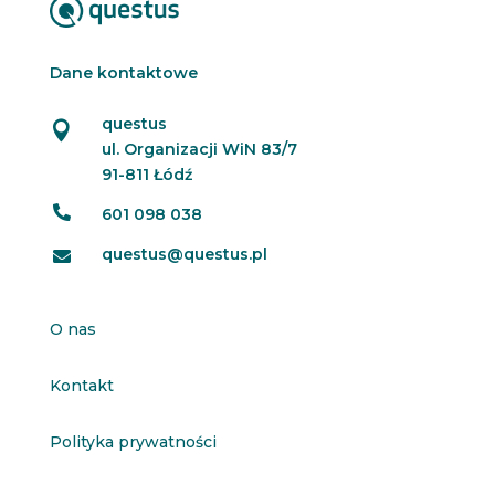
Dane kontaktowe
questus

ul. Organizacji WiN 83/7
91-811 Łódź

601 098 038
questus@questus.pl

O nas
Kontakt
Polityka prywatności