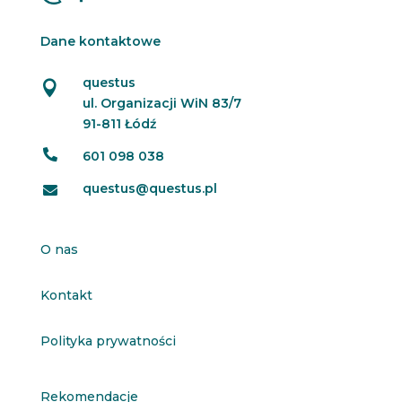
Dane kontaktowe
questus

ul. Organizacji WiN 83/7
91-811 Łódź

601 098 038
questus@questus.pl

O nas
Kontakt
Polityka prywatności
Rekomendacje