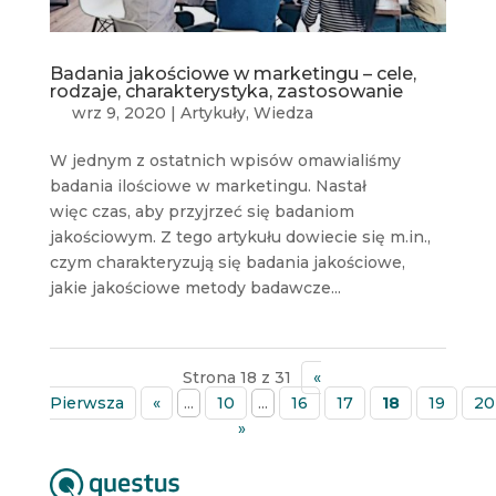
Badania jakościowe w marketingu – cele,
rodzaje, charakterystyka, zastosowanie
wrz 9, 2020
|
Artykuły
,
Wiedza
W jednym z ostatnich wpisów omawialiśmy
badania ilościowe w marketingu. Nastał
więc czas, aby przyjrzeć się badaniom
jakościowym. Z tego artykułu dowiecie się m.in.,
czym charakteryzują się badania jakościowe,
jakie jakościowe metody badawcze...
Strona 18 z 31
«
Pierwsza
«
...
10
...
16
17
18
19
20
»