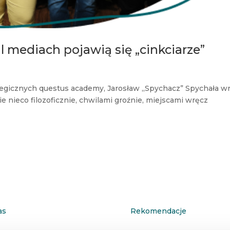
l mediach pojawią się „cinkciarze”
tegicznych questus academy, Jarosław „Spychacz” Spychała w
 nieco filozoficznie, chwilami groźnie, miejscami wręcz
as
Rekomendacje