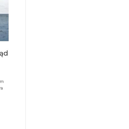
ląd
ym
ra