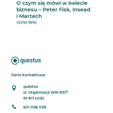
O czym się mówi w świecie
biznesu – Peter Fisk, Insead
i Martech
czytaj dalej
Dane kontaktowe
questus

ul. Organizacji WiN 83/7
91-811 Łódź

601 098 038