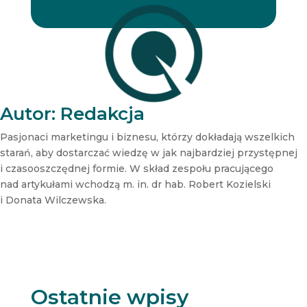
e
e
r
r
N
e
w
s
l
e
t
Autor: Redakcja
t
e
Pasjonaci marketingu i biznesu, którzy dokładają wszelkich
r
starań, aby dostarczać wiedzę w jak najbardziej przystępnej
N
i czasooszczędnej formie. W skład zespołu pracującego
e
nad artykułami wchodzą m. in. dr hab. Robert Kozielski
w
s
i Donata Wilczewska.
l
e
t
t
e
r
Ostatnie wpisy