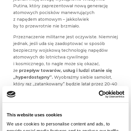
Putina, który zaprezentował nową generację
atomowych pocisków manewrujących
z napędem atomowym – jakkolwiek
by to przewrotnie nie brzmiało.
Przeznaczenie militarne jest oczywiste. Niemniej
jednak, jeśli uda się zaadoptować w sposób
bezpieczny wojskową technologię napędów
atomowych do lotnictwa cywilnego
i kosmicznego, to nagle może się okazać,
że
przepływ towarów, usług i ludzi stanie się
„hyperdostępny”.
Wyobraźmy siebie samolot,
który raz „zatankowany” będzie latał przez 20-40
lat. Że nie wspomną o potencjalnie możliwych
rozmiarach takiego samolotu i sile nośnej.
This website uses cookies
We use cookies to personalise content and ads, to
provide social media features and to analyse our traffic.