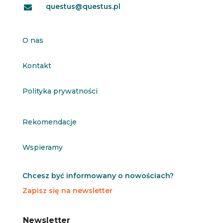
questus@questus.pl

O nas
Kontakt
Polityka prywatności
Rekomendacje
Wspieramy
Chcesz być informowany o nowościach?
Zapisz się na newsletter
N
N
Newsletter
e
e