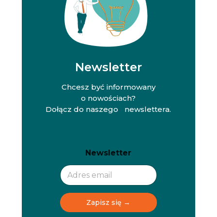
Newsletter
Chcesz być informowany
o nowościach?
Dołącz do naszego newslettera.
N
N
Newsletter
e
e
w
w
s
s
l
l
e
e
t
t
Zapisz się →
t
t