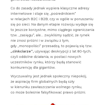
Co do zasady jednak wypiera klasyczne adresy
internetowe i staje się „pośrednikiem”
w relacjach B2C i B2B, czy w ogóle w poruszaniu
się po sieci. Na danym etapie rozwoju wydaje się
to jeszcze korzystne, mimo ciągłego ograniczania
tzw. „zasięgu”, ale… zwykliśmy sądzić, że rynek
nie znosi próżni i w związku z tym,
gdy „monopoliści” przesadzą, to pojawią się tzw.
„cinkciarze”,
używając deskrypcji z lat 80-tych,
czyli oddolne działania, w postaci nowych
uczestników rynku, którzy będą stanowić
konkurencję dla gigantów.
Wyczuwalny jest jednak społeczny niepokój,
że aspirację firm globalnych będą szły
w kierunku zawłaszczania wolnego rynku,
co może boleśnie falsyfikować prawo próżni.