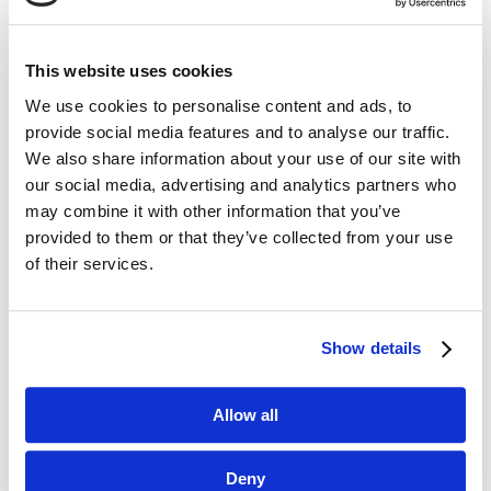
This website uses cookies
We use cookies to personalise content and ads, to
Dane kontaktowe
provide social media features and to analyse our traffic.
We also share information about your use of our site with
questus

our social media, advertising and analytics partners who
ul. Organizacji WiN 83/7
may combine it with other information that you’ve
91-811 Łódź
provided to them or that they’ve collected from your use

601 098 038
of their services.
questus@questus.pl

Show details
O nas
Allow all
Kontakt
Deny
Polityka prywatności