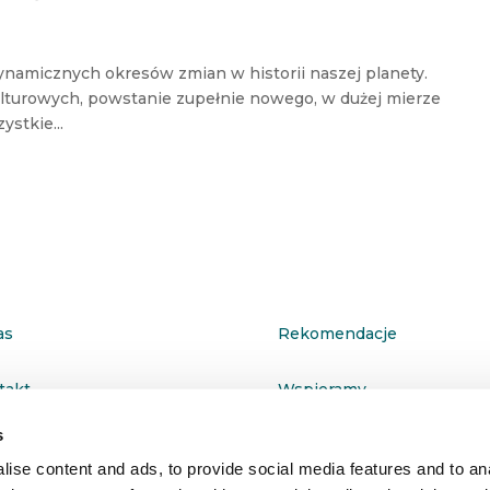
dynamicznych okresów zmian w historii naszej planety.
ulturowych, powstanie zupełnie nowego, w dużej mierze
stkie...
as
Rekomendacje
takt
Wspieramy
s
ityka prywatności
ise content and ads, to provide social media features and to anal