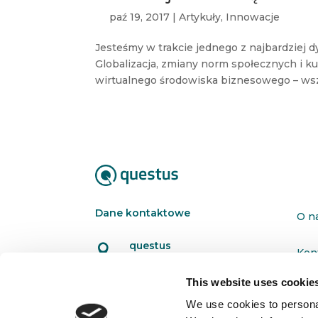
paź 19, 2017
|
Artykuły
,
Innowacje
Jesteśmy w trakcie jednego z najbardziej 
Globalizacja, zmiany norm społecznych i k
wirtualnego środowiska biznesowego – wszy
Dane kontaktowe
O n
questus

Kon
ul. Organizacji WiN 83/7
91-811 Łódź
This website uses cookie
Pol

601 098 038
We use cookies to personal