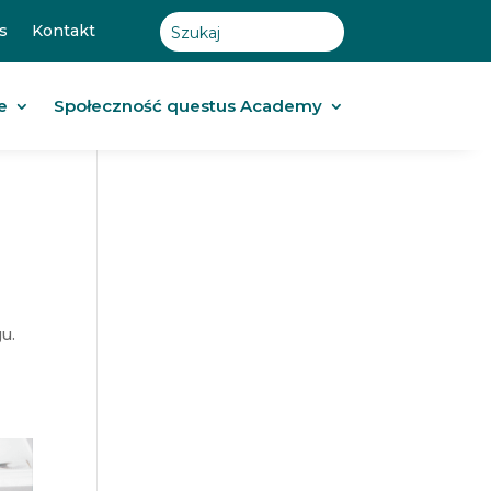
s
Kontakt
e
Społeczność questus Academy
u.