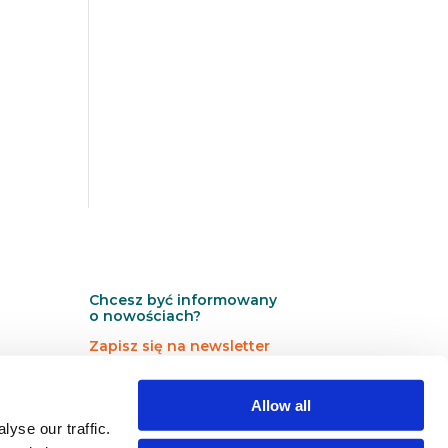
Chcesz być informowany
o nowościach?
Zapisz się na newsletter
N
N
Newsletter
Allow all
e
e
w
w
yse our traffic.
s
s