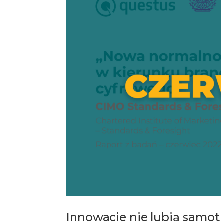
Innowacje nie lubią samot