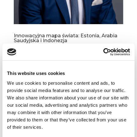
Innowacyjna mapa świata: Estonia, Arabia
Saudyjska i Indonezja
sty 4, 2018
|
Artykuły
,
Innowacje
Spójrzmy na globus. W poszukiwaniu innowacji
w pierwszej kolejności zakręcimy nim tak, aby
This website uses cookies
na wprost naszych oczu ukazały się Stany
Zjednoczone, Kalifornia i Dolina Santa Clara,
We use cookies to personalise content and ads, to
zwana powszechnie Krzemową. Komputeryzacja
provide social media features and to analyse our traffic.
i unowocześnianie...
We also share information about your use of our site with
our social media, advertising and analytics partners who
may combine it with other information that you’ve
provided to them or that they’ve collected from your use
of their services.