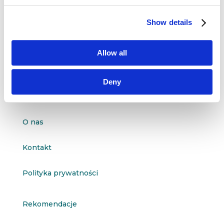
Dane kontaktowe
Show details
questus

ul. Organizacji WiN 83/7
91-811 Łódź
Allow all

601 098 038
Deny
questus@questus.pl

O nas
Kontakt
Polityka prywatności
Rekomendacje