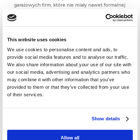
garażowych firm, które nie miały nawet formalnej
strategii? Dlaczego ludzie świadomie rezygnują
dziś z nadmiernego konsumpcjonizmu?
Czy marki będą musiały zrewidować...
This website uses cookies
We use cookies to personalise content and ads, to
provide social media features and to analyse our traffic.
We also share information about your use of our site with
our social media, advertising and analytics partners who
Dane kontaktowe
may combine it with other information that you’ve
provided to them or that they’ve collected from your use
questus

of their services.
ul. Organizacji WiN 83/7
91-811 Łódź

601 098 038
Show details
questus@questus.pl

Allow all