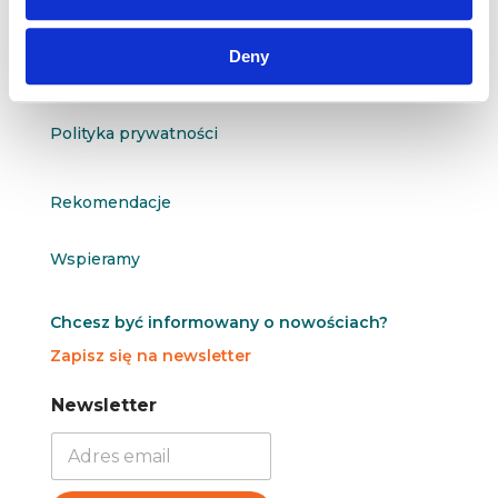
O nas
Deny
Kontakt
Polityka prywatności
Rekomendacje
Wspieramy
Chcesz być informowany o nowościach?
Zapisz się na newsletter
N
N
Newsletter
e
e
w
w
s
s
l
l