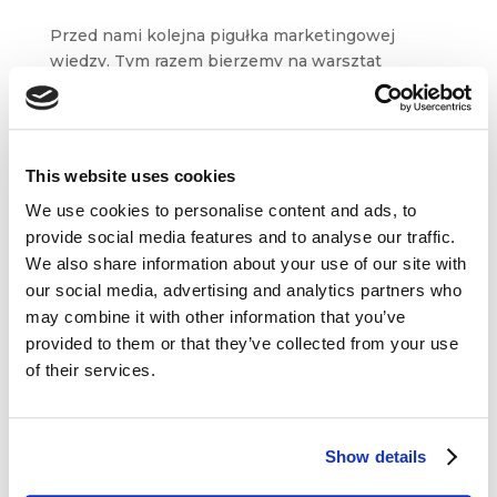
Przed nami kolejna pigułka marketingowej
wiedzy. Tym razem bierzemy na warsztat
koncepcję growth hacker marketingu,
spopularyzowaną przez Ryana Holidaya.
Z artykułu dowiecie się kim jest haker wzrostu
i dlaczego niemal każda organizacja...
This website uses cookies
We use cookies to personalise content and ads, to
provide social media features and to analyse our traffic.
We also share information about your use of our site with
our social media, advertising and analytics partners who
may combine it with other information that you’ve
Dane kontaktowe
provided to them or that they’ve collected from your use
of their services.
questus

ul. Organizacji WiN 83/7
91-811 Łódź
Show details

601 098 038