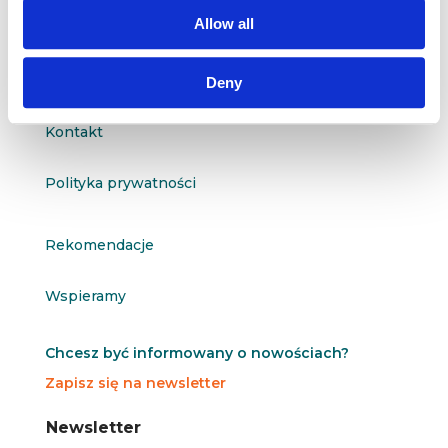
questus@questus.pl

Allow all
O nas
Deny
Kontakt
Polityka prywatności
Rekomendacje
Wspieramy
Chcesz być informowany o nowościach?
Zapisz się na newsletter
N
N
Newsletter
e
e