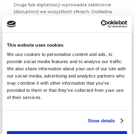
Druga fala digitalizacji wprowadza zakłócenie
(disruption) we wszystkich sferach. Dokładna
analiza danych wskazuje natomiast, że nie każda
zmiana technologiczna jest zakłóceniem
i nie każda jest radykalna. Odróżnienie ich
i odpowiednia...
This website uses cookies
We use cookies to personalise content and ads, to
provide social media features and to analyse our traffic.
We also share information about your use of our site with
our social media, advertising and analytics partners who
may combine it with other information that you’ve
Dane kontaktowe
provided to them or that they’ve collected from your use
of their services.
questus

ul. Organizacji WiN 83/7
91-811 Łódź
Show details

601 098 038
questus@questus.pl
