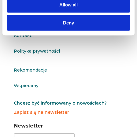
Allow all
O nas
Deny
Kontakt
Polityka prywatności
Rekomendacje
Wspieramy
Chcesz być informowany o nowościach?
Zapisz się na newsletter
N
N
Newsletter
e
e