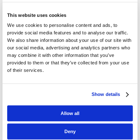
This website uses cookies
Dane kontaktowe
We use cookies to personalise content and ads, to
provide social media features and to analyse our traffic.
questus

We also share information about your use of our site with
ul. Organizacji WiN 83/7
our social media, advertising and analytics partners who
91-811 Łódź
may combine it with other information that you’ve
provided to them or that they’ve collected from your use

601 098 038
of their services.
questus@questus.pl

Show details
O nas
Kontakt
Allow all
Polityka prywatności
Deny