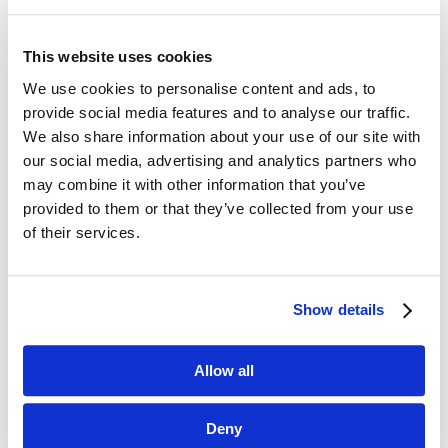
This website uses cookies
We use cookies to personalise content and ads, to
Dane kontaktowe
provide social media features and to analyse our traffic.
We also share information about your use of our site with
questus

our social media, advertising and analytics partners who
ul. Organizacji WiN 83/7
may combine it with other information that you’ve
91-811 Łódź
provided to them or that they’ve collected from your use

601 098 038
of their services.
questus@questus.pl

Show details
O nas
Allow all
Kontakt
Polityka prywatności
Deny