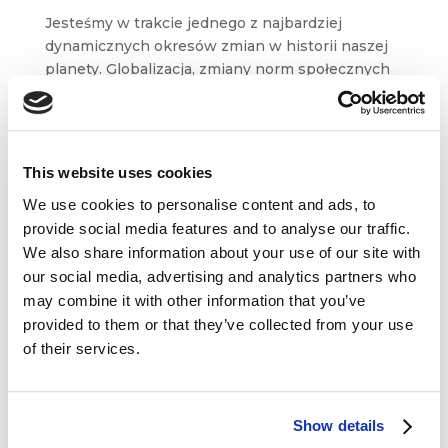
Jesteśmy w trakcie jednego z najbardziej
dynamicznych okresów zmian w historii naszej
planety. Globalizacja, zmiany norm społecznych
i kulturowych, powstanie zupełnie nowego,
w dużej mierze wirtualnego środowiska
biznesowego – wszystkie...
This website uses cookies
We use cookies to personalise content and ads, to
Strona 2 z 2
«
1
2
provide social media features and to analyse our traffic.
We also share information about your use of our site with
our social media, advertising and analytics partners who
may combine it with other information that you’ve
provided to them or that they’ve collected from your use
Dane kontaktowe
of their services.
questus

ul. Organizacji WiN 83/7
91-811 Łódź
Show details