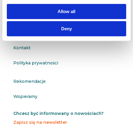

601 098 038
Allow all
questus@questus.pl

Deny
O nas
Kontakt
Polityka prywatności
Rekomendacje
Wspieramy
Chcesz być informowany o nowościach?
Zapisz się na newsletter