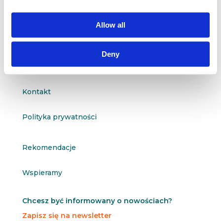

601 098 038
Allow all
questus@questus.pl

Deny
O nas
Kontakt
Polityka prywatności
Rekomendacje
Wspieramy
Chcesz być informowany o nowościach?
Zapisz się na newsletter