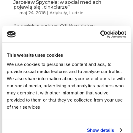
Jarosław Spychała: w social mediach
pojawią się „cinkciarze”
maj 24, 2018
|
Artykuły
,
Ludzie
Po prelekcji podczas XXII Warsztatów
Strategicznych questus academy, Jarosław
„Spychacz” Spychała wraca do nas w ramach
blogowych pinezek. Będzie nieco filozoficznie,
chwilami groźnie, miejscami wręcz
This website uses cookies
niebezpiecznie, ale nade wszystko...
We use cookies to personalise content and ads, to
provide social media features and to analyse our traffic.
We also share information about your use of our site with
our social media, advertising and analytics partners who
may combine it with other information that you’ve
provided to them or that they’ve collected from your use
Dane kontaktowe
of their services.
questus

ul. Organizacji WiN 83/7
Show details
91-811 Łódź