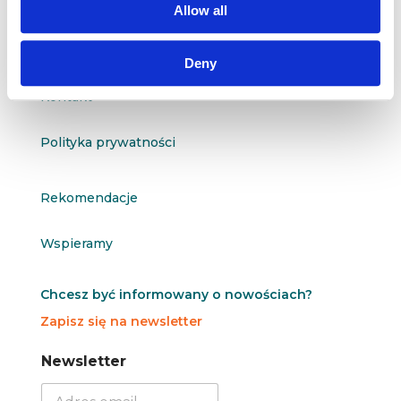
Allow all
O nas
Deny
Kontakt
Polityka prywatności
Rekomendacje
Wspieramy
Chcesz być informowany o nowościach?
Zapisz się na newsletter
N
N
Newsletter
e
e
w
w