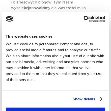
i biznesowych blogów. Tym razem
wyselekcjonowaliśmy dla Was treści m. in.
z eConsultancy, Bloga Top Rank, Marketingu
przy Kawie czy Search Engine Watch.
Inspirującej lektury! How Marketers Can
Improve the Customer...
This website uses cookies
We use cookies to personalise content and ads, to
provide social media features and to analyse our traffic.
We also share information about your use of our site with
our social media, advertising and analytics partners who
Dane kontaktowe
may combine it with other information that you’ve
provided to them or that they’ve collected from your use
questus
of their services.

ul. Organizacji WiN 83/7
91-811 Łódź
Show details

601 098 038
questus@questus.pl
