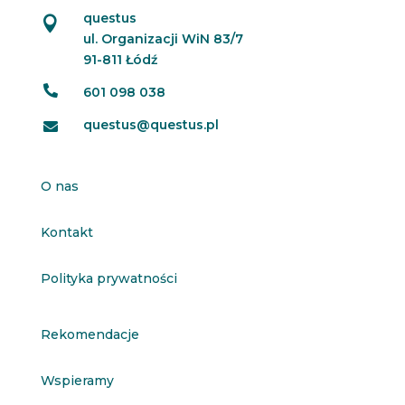
questus

ul. Organizacji WiN 83/7
91-811 Łódź

601 098 038
questus@questus.pl

O nas
Kontakt
Polityka prywatności
Rekomendacje
Wspieramy