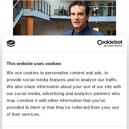
Jak ugryźć Digital Marketing? – wywiad
z prof. Robertem Kozielskim z The
Chartered Institute of Marketing
This website uses cookies
lis 29, 2018
|
Artykuły
,
Trendy
We use cookies to personalise content and ads, to
Cyfrowe środowisko bezustannie rodzi
provide social media features and to analyse our traffic.
przed marketerami nowe wyzwania i zagrożenia.
We also share information about your use of our site with
Ciągły rozwój kompetencji digital
our social media, advertising and analytics partners who
marketingowych staje się więc poniekąd
may combine it with other information that you’ve
obowiązkiem każdego specjalisty
provided to them or that they’ve collected from your use
w tej dziedzinie. O tym, jak zadbać
of their services.
o profesjonalne kompetencje i odnieść sukces...