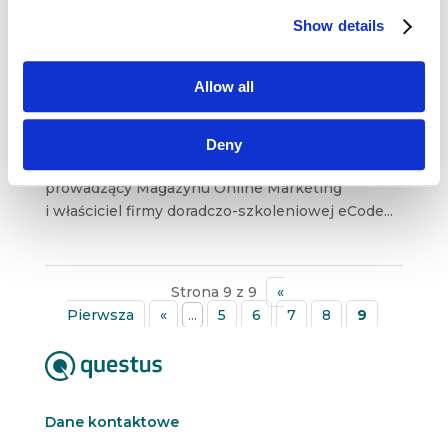
Artur Maciorowski: Nie ma już podziału
Show details
na klasyczny i digitalowy marketing
wrz 8, 2017
|
Artykuły
,
Ludzie
Allow all
Po Lechu C. Królu i Michale Dziekońskim
gościmy na questus BLOG kolejnego
wykładowcę programu Diploma in Professional
Deny
Marketing. Artur Maciorowski, redaktor
prowadzący Magazynu Online Marketing
i właściciel firmy doradczo-szkoleniowej eCode...
Strona 9 z 9
«
Pierwsza
«
...
5
6
7
8
9
Dane kontaktowe