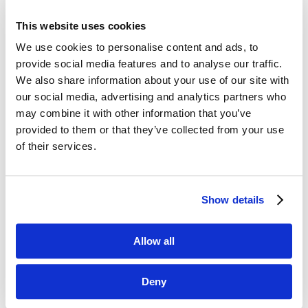
This website uses cookies
Dane kontaktowe
We use cookies to personalise content and ads, to
provide social media features and to analyse our traffic.
questus

We also share information about your use of our site with
ul. Organizacji WiN 83/7
our social media, advertising and analytics partners who
91-811 Łódź
may combine it with other information that you’ve

601 098 038
provided to them or that they’ve collected from your use
of their services.
questus@questus.pl

O nas
Show details
Kontakt
Allow all
Polityka prywatności
Deny